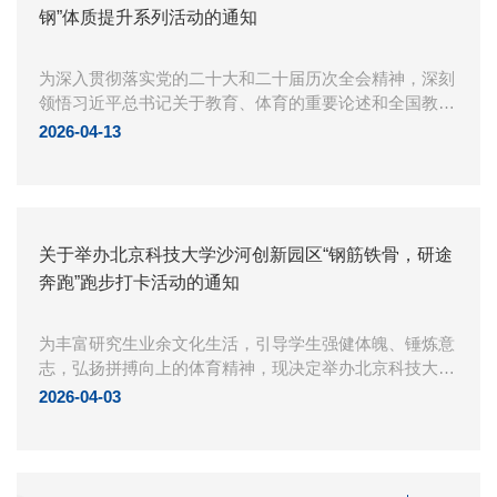
钢”体质提升系列活动的通知
为深入贯彻落实党的二十大和二十届历次全会精神，深刻
领悟习近平总书记关于教育、体育的重要论述和全国教育
大会精神，值此北京科技大学建校74周年校庆即将到来之
2026-04-13
际，根据《北京科技大学“钢筋铁骨”学生体质提升专...
关于举办北京科技大学沙河创新园区“钢筋铁骨，研途
奔跑”跑步打卡活动的通知
为丰富研究生业余文化生活，引导学生强健体魄、锤炼意
志，弘扬拼搏向上的体育精神，现决定举办北京科技大学
沙河创新园区“钢筋铁骨，研途奔跑”跑步打卡活动。具体
2026-04-03
事宜通知如下： 一、活动对象 北京科技大学沙...